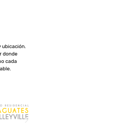
y ubicación.
ar donde
mo cada
able.