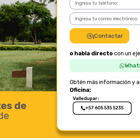
¡Contactar
o habla directo
con un ej
What
Obtén más información y a
Oficina:
Valledupar:
es de
+57 605 535 5235
de