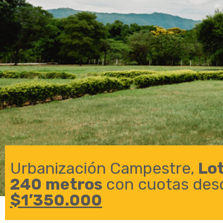
Urbanización Campestre,
Lot
240 metros
con cuotas des
$1’350.000