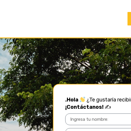
.Hola
¿Te gustaría recib
¡Contáctanos!
✍️