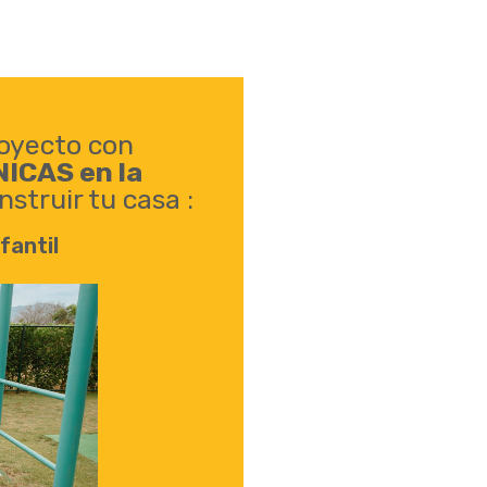
oyecto con
NICAS en la
struir tu casa :
fantil